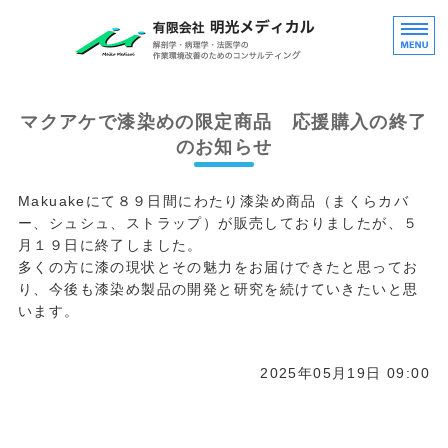
大学
ホーム
マクアケで漆染めの限定商品 応援購入の終了
のお知らせ
ホルマリン対策事業
Makuakeにて８９日間にわたり漆染め商品（まくらカバ
漆染め事業
ー、シュシュ、ストラップ）が販売しておりましたが、５
会社概要
月１９日に終了しました。
多くの方に漆の現状とその魅力をお届けできたと思ってお
お問い合わせ
り、今後も漆染め製品の開発と研究を続けていきたいと思
います。
2025年05月19日 09:00